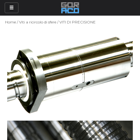
Side Navigation
Home
Viti a ricircolo di sfere
VITI DI PRECISIONE
HOME
PRODOTTI
MARCHI