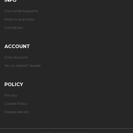
INFO
Domande frequenti
Ricerca avanzata
Contattaci
ACCOUNT
Crea Account
Sei un cliente? Accedi
POLICY
Privacy
Cookie Policy
Mappa del sito