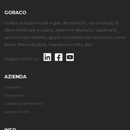
GORACO
Goraco sviluppa molle a gas, deceleratori, viti a ricircolo di
sfere rettificate e rullate, sistemi in alluminio, lubrificanti,
servo motori elettrici, giunti, miscelatori per emulsioni, ruote
libere, freni industriali, mandrini e molto altro.
Seguici anche su:
AZIENDA
Chi siamo
Dove siamo
Condizioni di Fornitura
Lavora con noi