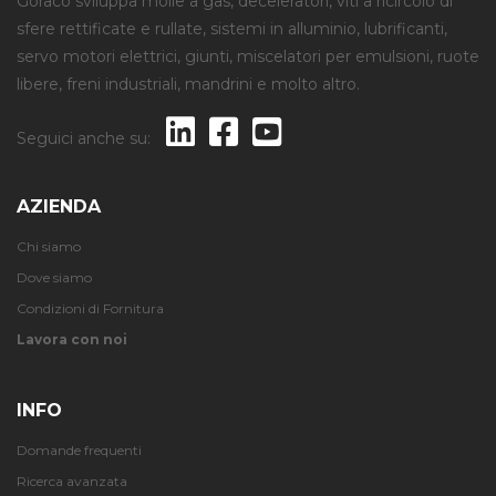
Goraco sviluppa molle a gas, deceleratori, viti a ricircolo di
sfere rettificate e rullate, sistemi in alluminio, lubrificanti,
servo motori elettrici, giunti, miscelatori per emulsioni, ruote
libere, freni industriali, mandrini e molto altro.
Seguici anche su:
AZIENDA
Chi siamo
Dove siamo
Condizioni di Fornitura
Lavora con noi
INFO
Domande frequenti
Ricerca avanzata