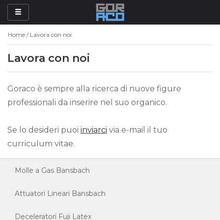
Side Navigation
Home
Lavora con noi
HOME
Lavora con noi
PRODOTTI
Goraco è sempre alla ricerca di nuove figure
MARCHI
professionali da inserire nel suo organico.
Se lo desideri puoi
inviarci
via e-mail il tuo
curriculum vitae.
Molle a Gas Bansbach
Attuatori Lineari Bansbach
Deceleratori Fuji Latex