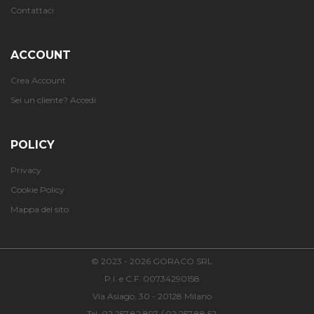
Contattaci
ACCOUNT
Crea Account
Sei un cliente? Accedi
POLICY
Privacy
Cookie Policy
Mappa del sito
© 2023 - 2026 GORACO SRL
P.I. e C.F. 00734290158
Via Asiago, 30 - 20128 Milano
Tel. 02.257.82.897 / 02.257.88.52