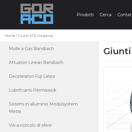
Prodotti
Cerca
Contatt
HOME
Home
Giunti STS Coupling
PRODOTTI
Giunti
Molle a Gas Bansbach
MARCHI
Attuatori Lineari Bansbach
Deceleratori Fuji Latex
Lubrificanti Permawick
Sistemi in alluminio Modulsystem
Metra
Viti a ricircolo di sfere