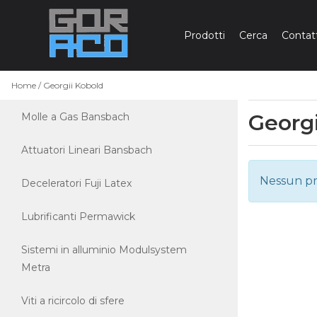
Prodotti
Cerca
Contatt
HOME
Home
Georgii Kobold
PRODOTTI
Georgi
Molle a Gas Bansbach
MARCHI
Attuatori Lineari Bansbach
Nessun pr
Deceleratori Fuji Latex
Lubrificanti Permawick
Sistemi in alluminio Modulsystem
Metra
Viti a ricircolo di sfere