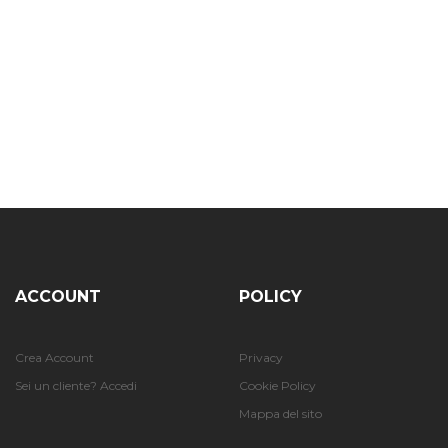
ACCOUNT
POLICY
Crea Account
Privacy
Sei un cliente? Accedi
Cookie Policy
Mappa del sito