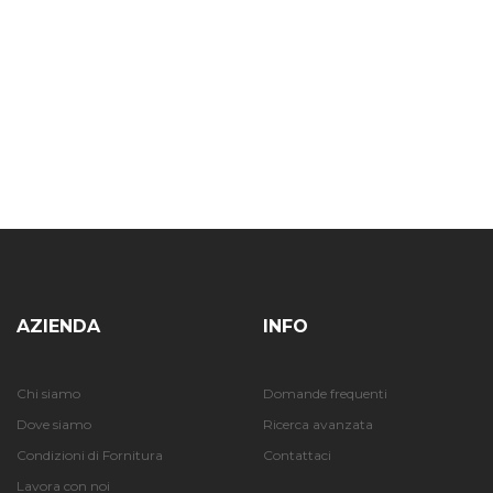
AZIENDA
INFO
Chi siamo
Domande frequenti
Dove siamo
Ricerca avanzata
Condizioni di Fornitura
Contattaci
Lavora con noi