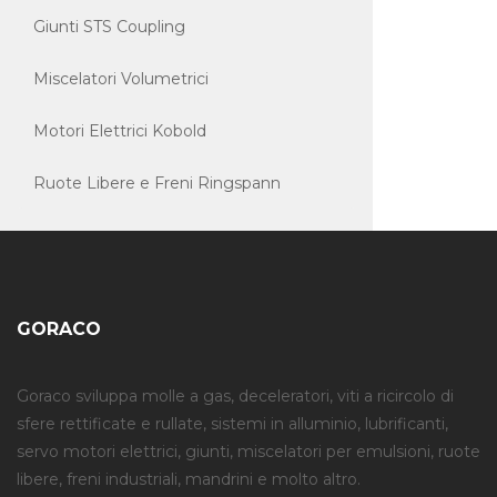
Giunti STS Coupling
Miscelatori Volumetrici
Motori Elettrici Kobold
Ruote Libere e Freni Ringspann
GORACO
Goraco sviluppa molle a gas, deceleratori, viti a ricircolo di
sfere rettificate e rullate, sistemi in alluminio, lubrificanti,
servo motori elettrici, giunti, miscelatori per emulsioni, ruote
libere, freni industriali, mandrini e molto altro.