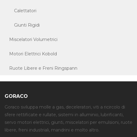
Calettatori
Giunti Rigidi
Miscelatori Volumetrici
Motori Elettrici Kobold
Ruote Libere e Freni Ringspann
GORACO
Goraco sviluppa molle a gas, deceleratori, viti a ricircolo di
sfere rettificate e rullate, sistemi in alluminio, lubrificanti,
servo motori elettrici, giunti, miscelatori per emulsioni, ruote
libere, freni industriali, mandrini e molto altro.