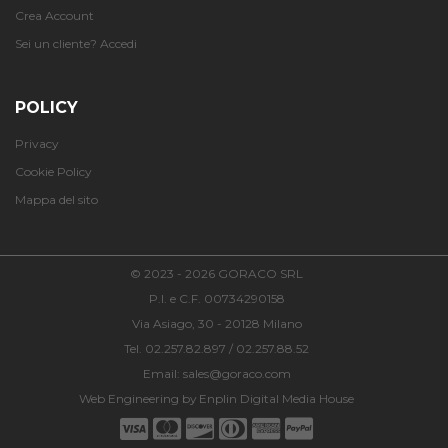
Crea Account
Sei un cliente? Accedi
POLICY
Privacy
Cookie Policy
Mappa del sito
© 2023 - 2026 GORACO SRL
P.I. e C.F. 00734290158
Via Asiago, 30 - 20128 Milano
Tel. 02.257.82.897 / 02.257.88.52
Email: sales@goraco.com
Web Engineering by
Enplin Digital Media House